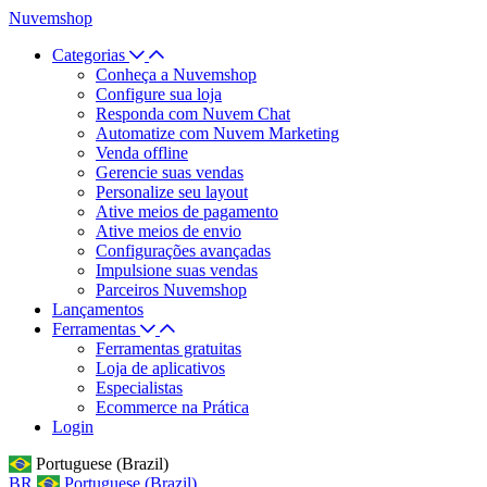
Nuvemshop
Categorias
Conheça a Nuvemshop
Configure sua loja
Responda com Nuvem Chat
Automatize com Nuvem Marketing
Venda offline
Gerencie suas vendas
Personalize seu layout
Ative meios de pagamento
Ative meios de envio
Configurações avançadas
Impulsione suas vendas
Parceiros Nuvemshop
Lançamentos
Ferramentas
Ferramentas gratuitas
Loja de aplicativos
Especialistas
Ecommerce na Prática
Login
Portuguese (Brazil)
BR
Portuguese (Brazil)