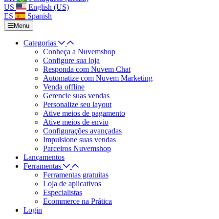
US
English (US)
ES
Spanish
Menu
Categorias
Conheça a Nuvemshop
Configure sua loja
Responda com Nuvem Chat
Automatize com Nuvem Marketing
Venda offline
Gerencie suas vendas
Personalize seu layout
Ative meios de pagamento
Ative meios de envio
Configurações avançadas
Impulsione suas vendas
Parceiros Nuvemshop
Lançamentos
Ferramentas
Ferramentas gratuitas
Loja de aplicativos
Especialistas
Ecommerce na Prática
Login